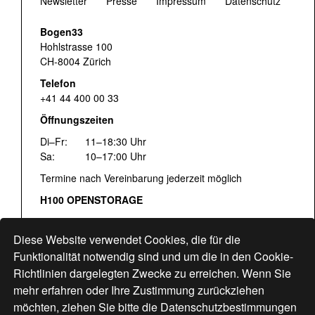
Newsletter
Presse
Impressum
Datenschutz
Bogen33
Hohlstrasse 100
CH-8004 Zürich
Telefon
+41 44 400 00 33
Öffnungszeiten
Di–Fr:
11–18:30 Uhr
Sa:
10–17:00 Uhr
Termine nach Vereinbarung jederzeit möglich
H100 OPENSTORAGE
Fr:
16:00–18:30 Uhr
Sa:
12:00–17:00 Uhr
Diese Website verwendet Cookies, die für die
Hohlstrasse 122
Funktionalität notwendig sind und um die in den Cookie-
Richtlinien dargelegten Zwecke zu erreichen. Wenn Sie
www.bogen33.ch
mehr erfahren oder Ihre Zustimmung zurückziehen
möchten, ziehen Sie bitte die
Datenschutzbestimmungen