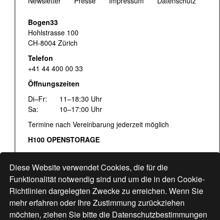
Newsletter
Presse
Impressum
Datenschutz
Bogen33
Hohlstrasse 100
CH-8004 Zürich
Telefon
+41 44 400 00 33
Öffnungszeiten
Di–Fr:
11–18:30 Uhr
Sa:
10–17:00 Uhr
Termine nach Vereinbarung jederzeit möglich
H100 OPENSTORAGE
Fr:
16:00–18:30 Uhr
Sa:
12:00–17:00 Uhr
Diese Website verwendet Cookies, die für die
Hohlstrasse 122
Funktionalität notwendig sind und um die in den Cookie-
Richtlinien dargelegten Zwecke zu erreichen. Wenn Sie
www.bogen33.ch
mehr erfahren oder Ihre Zustimmung zurückziehen
möchten, ziehen Sie bitte die
Datenschutzbestimmungen