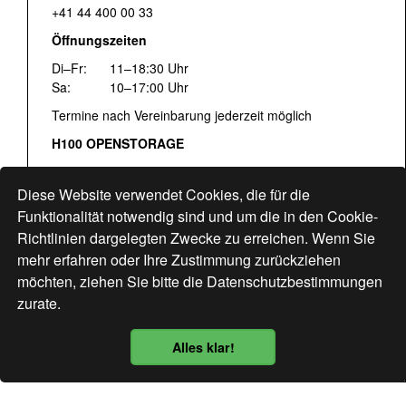
+41 44 400 00 33
Öffnungszeiten
Di–Fr:
11–18:30 Uhr
Sa:
10–17:00 Uhr
Termine nach Vereinbarung jederzeit möglich
H100 OPENSTORAGE
Fr:
16:00–18:30 Uhr
Sa:
12:00–17:00 Uhr
Diese Website verwendet Cookies, die für die
Hohlstrasse 122
Funktionalität notwendig sind und um die in den Cookie-
Richtlinien dargelegten Zwecke zu erreichen. Wenn Sie
www.bogen33.ch
mehr erfahren oder Ihre Zustimmung zurückziehen
möchten, ziehen Sie bitte die
Datenschutzbestimmungen
zurate.
Finde uns
hier
Alles klar!
Datenschutzbestimmung