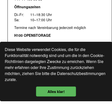
Öffnungszeiten
Di–Fr:
11–18:30 Uhr
Sa:
10–17:00 Uhr
Termine nach Vereinbarung jederzeit möglich
H100 OPENSTORAGE
Fr:
16:00–18:30 Uhr
Sa:
12:00–17:00 Uhr
Diese Website verwendet Cookies, die für die
Hohlstrasse 122
Funktionalität notwendig sind und um die in den Cookie-
Richtlinien dargelegten Zwecke zu erreichen. Wenn Sie
www.bogen33.ch
mehr erfahren oder Ihre Zustimmung zurückziehen
möchten, ziehen Sie bitte die
Datenschutzbestimmungen
zurate.
Finde uns
hier
Alles klar!
Datenschutzbestimmung