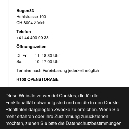
Bogen33
Hohlstrasse 100
CH-8004 Zürich
Telefon
+41 44 400 00 33
Öffnungszeiten
Di–Fr:
11–18:30 Uhr
Sa:
10–17:00 Uhr
Termine nach Vereinbarung jederzeit möglich
H100 OPENSTORAGE
Fr:
16:00–18:30 Uhr
Sa:
12:00–17:00 Uhr
Diese Website verwendet Cookies, die für die
Hohlstrasse 122
Funktionalität notwendig sind und um die in den Cookie-
Richtlinien dargelegten Zwecke zu erreichen. Wenn Sie
www.bogen33.ch
mehr erfahren oder Ihre Zustimmung zurückziehen
möchten, ziehen Sie bitte die
Datenschutzbestimmungen