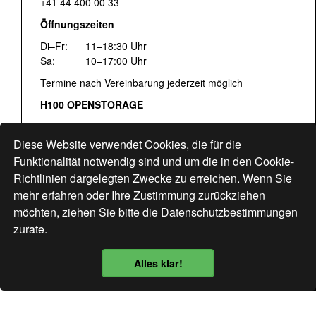
+41 44 400 00 33
Öffnungszeiten
Di–Fr:
11–18:30 Uhr
Sa:
10–17:00 Uhr
Termine nach Vereinbarung jederzeit möglich
H100 OPENSTORAGE
Fr:
16:00–18:30 Uhr
Sa:
12:00–17:00 Uhr
Diese Website verwendet Cookies, die für die
Hohlstrasse 122
Funktionalität notwendig sind und um die in den Cookie-
Richtlinien dargelegten Zwecke zu erreichen. Wenn Sie
www.bogen33.ch
mehr erfahren oder Ihre Zustimmung zurückziehen
möchten, ziehen Sie bitte die
Datenschutzbestimmungen
zurate.
Finde uns
hier
Alles klar!
Datenschutzbestimmung