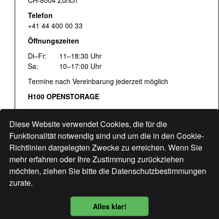
Telefon
+41 44 400 00 33
Öffnungszeiten
Di–Fr:
11–18:30 Uhr
Sa:
10–17:00 Uhr
Termine nach Vereinbarung jederzeit möglich
H100 OPENSTORAGE
Fr:
16:00–18:30 Uhr
Sa:
12:00–17:00 Uhr
Diese Website verwendet Cookies, die für die
Hohlstrasse 122
Funktionalität notwendig sind und um die in den Cookie-
Richtlinien dargelegten Zwecke zu erreichen. Wenn Sie
www.bogen33.ch
mehr erfahren oder Ihre Zustimmung zurückziehen
möchten, ziehen Sie bitte die
Datenschutzbestimmungen
zurate.
Finde uns
hier
Alles klar!
Datenschutzbestimmung