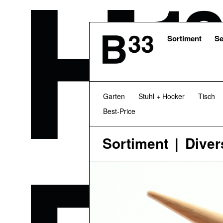
Skip
to
main
content
Sortiment
Se
Garten
Stuhl + Hocker
Tisch
Best-Price
Sortiment
Diver