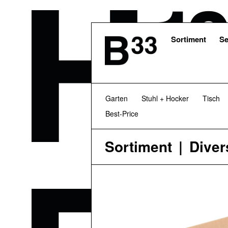
Skip
to
main
content
Sortiment
Se
Garten
Stuhl + Hocker
Tisch
Best-Price
Sortiment
Diver