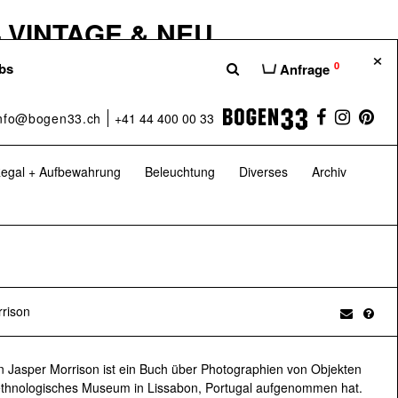
 VINTAGE & NEU
×
hause unserer Möbelshops Bogen33,
0
bs
Anfrage
hten euch eine bessere Übersicht über die
 dass ihr das Beste aus der Welt des
nfo@bogen33.ch
+41 44 400 00 33
– nämlich bei uns im H100.
egal + Aufbewahrung
Beleuchtung
Diverses
Archiv
 Sa: 10:00–17:00 Uhr
H100 – Das Möbelhaus
rison
 GARTENKLASSIKER
n Jasper Morrison ist ein Buch über Photographien von Objekten
er 20 Jahren auf Vintage-Möbel und
ethnologisches Museum in Lissabon, Portugal aufgenommen hat.