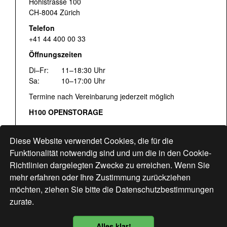
Hohlstrasse 100
CH-8004 Zürich
Telefon
+41 44 400 00 33
Öffnungszeiten
Di–Fr:
11–18:30 Uhr
Sa:
10–17:00 Uhr
Termine nach Vereinbarung jederzeit möglich
H100 OPENSTORAGE
Fr:
16:00–18:30 Uhr
Sa:
12:00–17:00 Uhr
Diese Website verwendet Cookies, die für die
Hohlstrasse 122
Funktionalität notwendig sind und um die in den Cookie-
Richtlinien dargelegten Zwecke zu erreichen. Wenn Sie
www.bogen33.ch
mehr erfahren oder Ihre Zustimmung zurückziehen
möchten, ziehen Sie bitte die
Datenschutzbestimmungen
zurate.
Finde uns
hier
Alles klar!