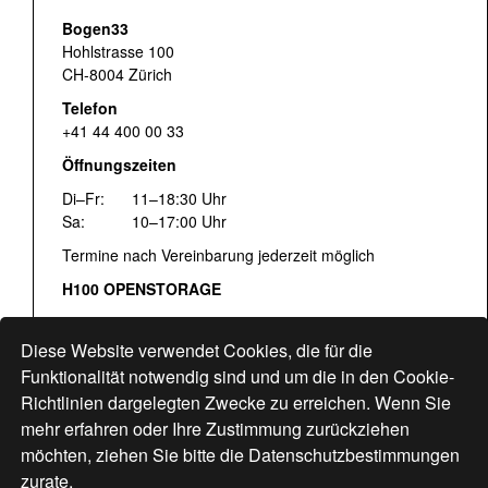
Bogen33
Hohlstrasse 100
CH-8004 Zürich
Telefon
+41 44 400 00 33
Öffnungszeiten
Di–Fr:
11–18:30 Uhr
Sa:
10–17:00 Uhr
Termine nach Vereinbarung jederzeit möglich
H100 OPENSTORAGE
Fr:
16:00–18:30 Uhr
Sa:
12:00–17:00 Uhr
Diese Website verwendet Cookies, die für die
Hohlstrasse 122
Funktionalität notwendig sind und um die in den Cookie-
Richtlinien dargelegten Zwecke zu erreichen. Wenn Sie
www.bogen33.ch
mehr erfahren oder Ihre Zustimmung zurückziehen
möchten, ziehen Sie bitte die
Datenschutzbestimmungen
zurate.