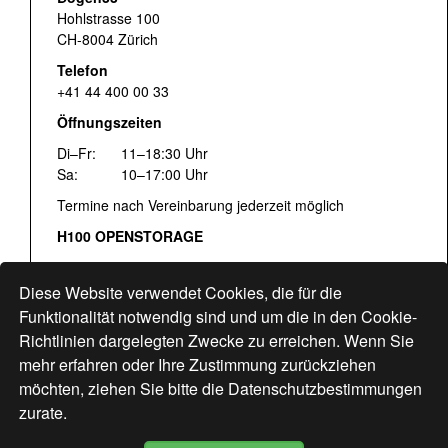
Hohlstrasse 100
CH-8004 Zürich
Telefon
+41 44 400 00 33
Öffnungszeiten
Di–Fr:
11–18:30 Uhr
Sa:
10–17:00 Uhr
Termine nach Vereinbarung jederzeit möglich
H100 OPENSTORAGE
Fr:
16:00–18:30 Uhr
Sa:
12:00–17:00 Uhr
Diese Website verwendet Cookies, die für die
Hohlstrasse 122
Funktionalität notwendig sind und um die in den Cookie-
Richtlinien dargelegten Zwecke zu erreichen. Wenn Sie
www.bogen33.ch
mehr erfahren oder Ihre Zustimmung zurückziehen
möchten, ziehen Sie bitte die
Datenschutzbestimmungen
zurate.
Finde uns
hier