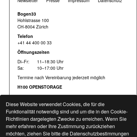
Newsletter
Presse
Impressum
Datenschutz
Bogen33
Hohlstrasse 100
CH-8004 Zürich
Telefon
+41 44 400 00 33
Öffnungszeiten
Di–Fr:
11–18:30 Uhr
Sa:
10–17:00 Uhr
Termine nach Vereinbarung jederzeit möglich
H100 OPENSTORAGE
Fr:
16:00–18:30 Uhr
Sa:
12:00–17:00 Uhr
Diese Website verwendet Cookies, die für die
Hohlstrasse 122
Funktionalität notwendig sind und um die in den Cookie-
Richtlinien dargelegten Zwecke zu erreichen. Wenn Sie
www.bogen33.ch
mehr erfahren oder Ihre Zustimmung zurückziehen
möchten, ziehen Sie bitte die
Datenschutzbestimmungen