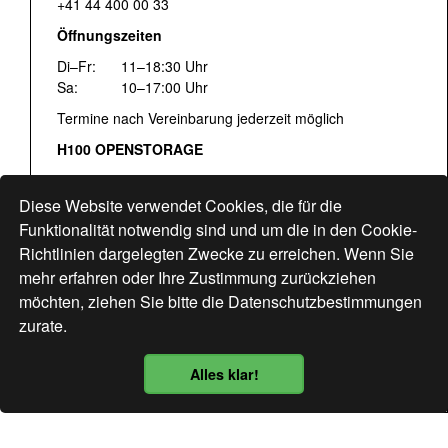
+41 44 400 00 33
Öffnungszeiten
Di–Fr:
11–18:30 Uhr
Sa:
10–17:00 Uhr
Termine nach Vereinbarung jederzeit möglich
H100 OPENSTORAGE
Fr:
16:00–18:30 Uhr
Sa:
12:00–17:00 Uhr
Diese Website verwendet Cookies, die für die
Hohlstrasse 122
Funktionalität notwendig sind und um die in den Cookie-
Richtlinien dargelegten Zwecke zu erreichen. Wenn Sie
www.bogen33.ch
mehr erfahren oder Ihre Zustimmung zurückziehen
möchten, ziehen Sie bitte die
Datenschutzbestimmungen
zurate.
Finde uns
hier
Alles klar!
Datenschutzbestimmung