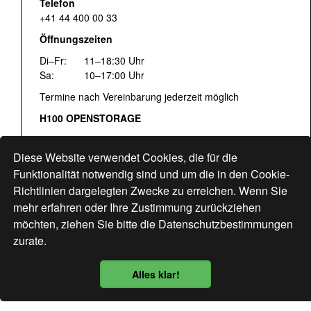
Telefon
+41 44 400 00 33
Öffnungszeiten
Di–Fr:
11–18:30 Uhr
Sa:
10–17:00 Uhr
Termine nach Vereinbarung jederzeit möglich
H100 OPENSTORAGE
Fr:
16:00–18:30 Uhr
Sa:
12:00–17:00 Uhr
Diese Website verwendet Cookies, die für die
Hohlstrasse 122
Funktionalität notwendig sind und um die in den Cookie-
Richtlinien dargelegten Zwecke zu erreichen. Wenn Sie
www.bogen33.ch
mehr erfahren oder Ihre Zustimmung zurückziehen
möchten, ziehen Sie bitte die
Datenschutzbestimmungen
zurate.
Finde uns
hier
Alles klar!
Datenschutzbestimmung