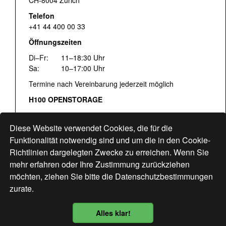
Telefon
+41 44 400 00 33
Öffnungszeiten
Di–Fr:
11–18:30 Uhr
Sa:
10–17:00 Uhr
Termine nach Vereinbarung jederzeit möglich
H100 OPENSTORAGE
Fr:
16:00–18:30 Uhr
Sa:
12:00–17:00 Uhr
Diese Website verwendet Cookies, die für die
Hohlstrasse 122
Funktionalität notwendig sind und um die in den Cookie-
Richtlinien dargelegten Zwecke zu erreichen. Wenn Sie
www.bogen33.ch
mehr erfahren oder Ihre Zustimmung zurückziehen
möchten, ziehen Sie bitte die
Datenschutzbestimmungen
zurate.
Finde uns
hier
Alles klar!
Datenschutzbestimmung