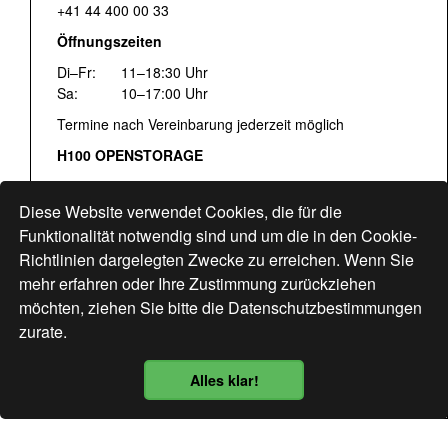
+41 44 400 00 33
Öffnungszeiten
Di–Fr:
11–18:30 Uhr
Sa:
10–17:00 Uhr
Termine nach Vereinbarung jederzeit möglich
H100 OPENSTORAGE
Fr:
16:00–18:30 Uhr
Sa:
12:00–17:00 Uhr
Diese Website verwendet Cookies, die für die
Hohlstrasse 122
Funktionalität notwendig sind und um die in den Cookie-
Richtlinien dargelegten Zwecke zu erreichen. Wenn Sie
www.bogen33.ch
mehr erfahren oder Ihre Zustimmung zurückziehen
möchten, ziehen Sie bitte die
Datenschutzbestimmungen
zurate.
Finde uns
hier
Alles klar!
Datenschutzbestimmung