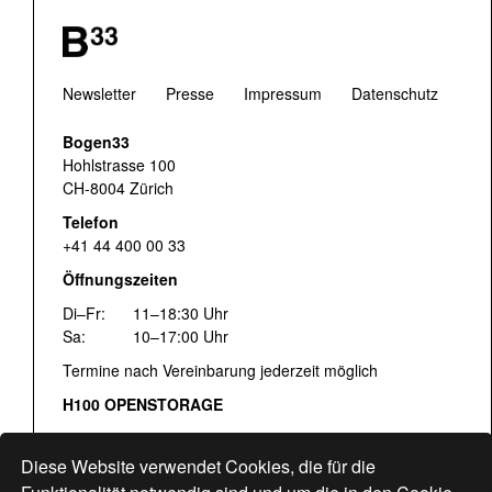
Newsletter
Presse
Impressum
Datenschutz
Bogen33
Hohlstrasse 100
CH-8004 Zürich
Telefon
+41 44 400 00 33
Öffnungszeiten
Di–Fr:
11–18:30 Uhr
Sa:
10–17:00 Uhr
Termine nach Vereinbarung jederzeit möglich
H100 OPENSTORAGE
Fr:
16:00–18:30 Uhr
Sa:
12:00–17:00 Uhr
Diese Website verwendet Cookies, die für die
Hohlstrasse 122