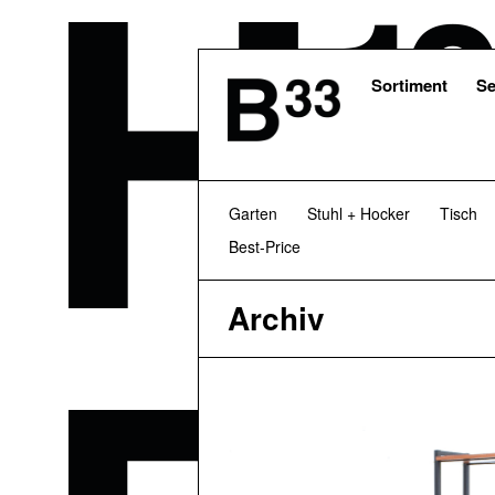
Skip
to
main
content
Sortiment
Se
Garten
Stuhl + Hocker
Tisch
Best-Price
Archiv