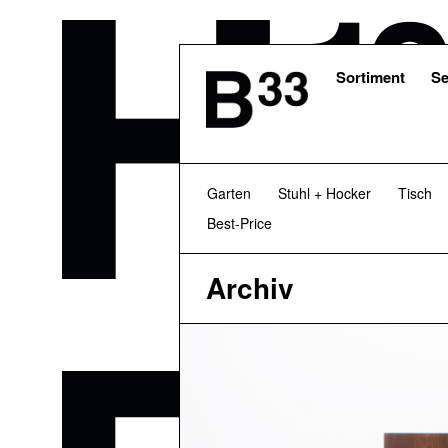
Skip
to
main
content
Sortiment
Se
Garten
Stuhl + Hocker
Tisch
Best-Price
Archiv