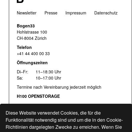
Newsletter
Presse
Impressum
Datenschutz
Bogen33
Hohlstrasse 100
CH-8004 Zürich
Telefon
+41 44 400 00 33
Öffnungszeiten
Di–Fr:
11–18:30 Uhr
Sa:
10–17:00 Uhr
Termine nach Vereinbarung jederzeit möglich
H100 OPENSTORAGE
Fr:
16:00–18:30 Uhr
Sa:
12:00–17:00 Uhr
Diese Website verwendet Cookies, die für die
Hohlstrasse 122
Funktionalität notwendig sind und um die in den Cookie-
Richtlinien dargelegten Zwecke zu erreichen. Wenn Sie
www.bogen33.ch