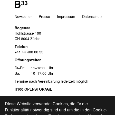
Newsletter
Presse
Impressum
Datenschutz
Bogen33
Hohlstrasse 100
CH-8004 Zürich
Telefon
+41 44 400 00 33
Öffnungszeiten
Di–Fr:
11–18:30 Uhr
Sa:
10–17:00 Uhr
Termine nach Vereinbarung jederzeit möglich
H100 OPENSTORAGE
Fr:
16:00–18:30 Uhr
Sa:
12:00–17:00 Uhr
Diese Website verwendet Cookies, die für die
Hohlstrasse 122
Funktionalität notwendig sind und um die in den Cookie-