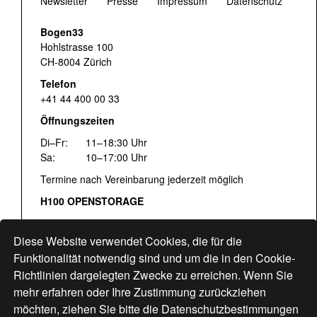
Newsletter
Presse
Impressum
Datenschutz
Bogen33
Hohlstrasse 100
CH-8004 Zürich
Telefon
+41 44 400 00 33
Öffnungszeiten
Di–Fr:
11–18:30 Uhr
Sa:
10–17:00 Uhr
Termine nach Vereinbarung jederzeit möglich
H100 OPENSTORAGE
Fr:
16:00–18:30 Uhr
Sa:
12:00–17:00 Uhr
Diese Website verwendet Cookies, die für die
Hohlstrasse 122
Funktionalität notwendig sind und um die in den Cookie-
Richtlinien dargelegten Zwecke zu erreichen. Wenn Sie
www.bogen33.ch
mehr erfahren oder Ihre Zustimmung zurückziehen
möchten, ziehen Sie bitte die
Datenschutzbestimmungen