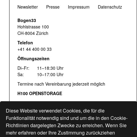
Newsletter
Presse
Impressum
Datenschutz
Bogen33
Hohlstrasse 100
CH-8004 Zürich
Telefon
+41 44 400 00 33
Öffnungszeiten
Di–Fr:
11–18:30 Uhr
Sa:
10–17:00 Uhr
Termine nach Vereinbarung jederzeit möglich
H100 OPENSTORAGE
Fr:
16:00–18:30 Uhr
Sa:
12:00–17:00 Uhr
Diese Website verwendet Cookies, die für die
Hohlstrasse 122
Funktionalität notwendig sind und um die in den Cookie-
Richtlinien dargelegten Zwecke zu erreichen. Wenn Sie
www.bogen33.ch
mehr erfahren oder Ihre Zustimmung zurückziehen