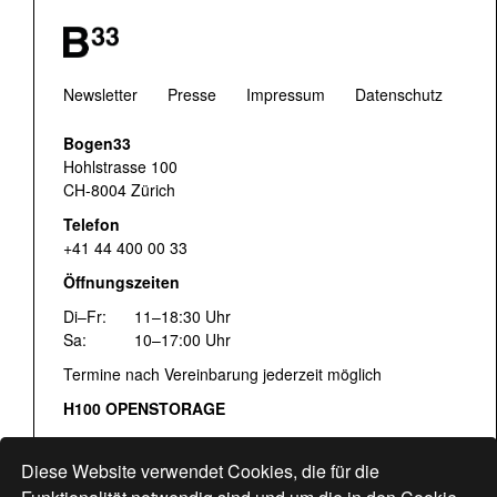
Newsletter
Presse
Impressum
Datenschutz
Bogen33
Hohlstrasse 100
CH-8004 Zürich
Telefon
+41 44 400 00 33
Öffnungszeiten
Di–Fr:
11–18:30 Uhr
Sa:
10–17:00 Uhr
Termine nach Vereinbarung jederzeit möglich
H100 OPENSTORAGE
Fr:
16:00–18:30 Uhr
Sa:
12:00–17:00 Uhr
Diese Website verwendet Cookies, die für die
Hohlstrasse 122