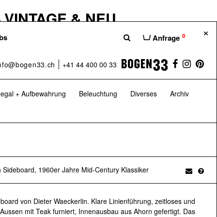
 VINTAGE & NEU
×
hause unserer Möbelshops Bogen33,
0
bs
Anfrage
hten euch eine bessere Übersicht über die
 dass ihr das Beste aus der Welt des
nfo@bogen33.ch
+41 44 400 00 33
– nämlich bei uns im H100.
egal + Aufbewahrung
Beleuchtung
Diverses
Archiv
 Sa: 10:00–17:00 Uhr
H100 – Das Möbelhaus
n Sideboard, 1960er Jahre Mid-Century Klassiker
 GARTENKLASSIKER
board von Dieter Waeckerlin. Klare Linienführung, zeitloses und
er 20 Jahren auf Vintage-Möbel und
. Aussen mit Teak furniert, Innenausbau aus Ahorn gefertigt. Das