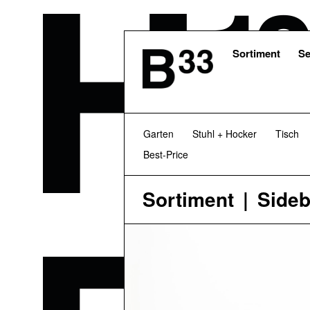
Skip
to
main
content
Sortiment
Se
Garten
Stuhl + Hocker
Tisch
Best-Price
Sortiment
Side