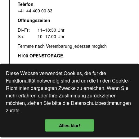
Telefon
+41 44 400 00 33
Öffnungszeiten
Di–Fr:
11–18:30 Uhr
Sa:
10–17:00 Uhr
Termine nach Vereinbarung jederzeit möglich
H100 OPENSTORAGE
Fr:
16:00–18:30 Uhr
Sa:
12:00–17:00 Uhr
Diese Website verwendet Cookies, die für die
Hohlstrasse 122
Funktionalität notwendig sind und um die in den Cookie-
Richtlinien dargelegten Zwecke zu erreichen. Wenn Sie
www.bogen33.ch
mehr erfahren oder Ihre Zustimmung zurückziehen
möchten, ziehen Sie bitte die
Datenschutzbestimmungen
zurate.
Finde uns
hier
Alles klar!
Datenschutzbestimmung