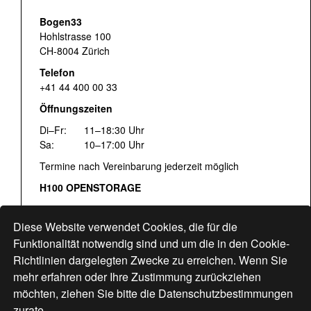
Bogen33
Hohlstrasse 100
CH-8004 Zürich
Telefon
+41 44 400 00 33
Öffnungszeiten
Di–Fr:
11–18:30 Uhr
Sa:
10–17:00 Uhr
Termine nach Vereinbarung jederzeit möglich
H100 OPENSTORAGE
Fr:
16:00–18:30 Uhr
Sa:
12:00–17:00 Uhr
Diese Website verwendet Cookies, die für die
Hohlstrasse 122
Funktionalität notwendig sind und um die in den Cookie-
Richtlinien dargelegten Zwecke zu erreichen. Wenn Sie
www.bogen33.ch
mehr erfahren oder Ihre Zustimmung zurückziehen
möchten, ziehen Sie bitte die
Datenschutzbestimmungen
zurate.