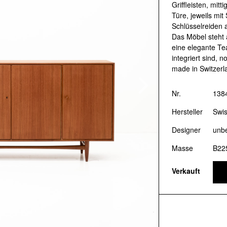
Designklassiker aus den 1950er- bi
Griffleisten, mitt
Türe, jeweils mit
umfangreiches Gartenmöbel-Sorti
Schlüsselreiden 
Inneneinrichtung bieten wir Beratu
Das Möbel steht a
eine elegante Te
Hotellerie.
integriert sind, 
made in Switzerl
Bogen33
, Hohlstrasse 100, CH-80
Öffnungszeiten:
Di–Fr: 11:00–18:
Nr.
138
Tel:
+41 (0)44 400 00 33
Hersteller
Swis
Designer
unb
Masse
B22
Verkauft
DESIGN ONLINE-SH
Memorie.ch gedenkt aller grossen 
werden. Hier könnt ihr euer Wunsc