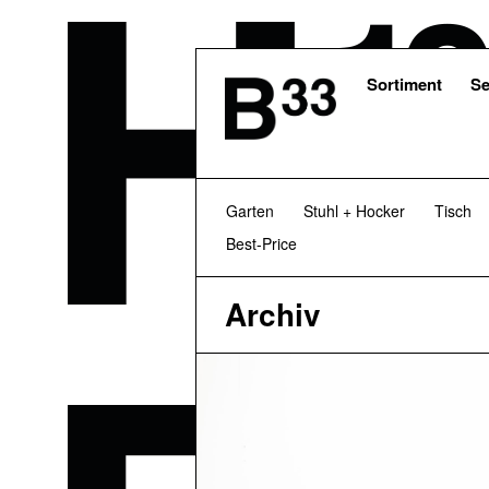
Skip
to
main
content
Sortiment
Se
Garten
Stuhl + Hocker
Tisch
Best-Price
Archiv