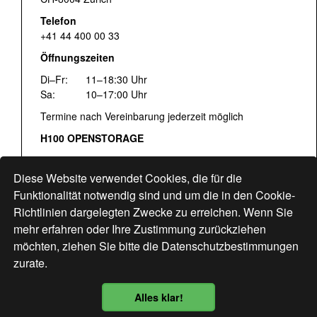
Telefon
+41 44 400 00 33
Öffnungszeiten
Di–Fr:
11–18:30 Uhr
Sa:
10–17:00 Uhr
Termine nach Vereinbarung jederzeit möglich
H100 OPENSTORAGE
Fr:
16:00–18:30 Uhr
Sa:
12:00–17:00 Uhr
Diese Website verwendet Cookies, die für die
Hohlstrasse 122
Funktionalität notwendig sind und um die in den Cookie-
Richtlinien dargelegten Zwecke zu erreichen. Wenn Sie
www.bogen33.ch
mehr erfahren oder Ihre Zustimmung zurückziehen
möchten, ziehen Sie bitte die
Datenschutzbestimmungen
zurate.
Finde uns
hier
Alles klar!
Datenschutzbestimmung