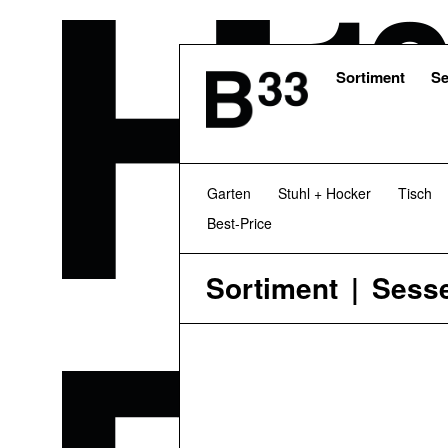
Skip
to
main
content
Sortiment
Se
Garten
Stuhl + Hocker
Tisch
Best-Price
Sortiment
Sesse