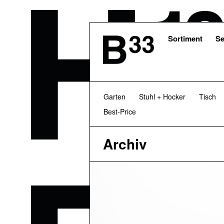
Skip
to
main
content
Sortiment
Se
Garten
Stuhl + Hocker
Tisch
Best-Price
Archiv