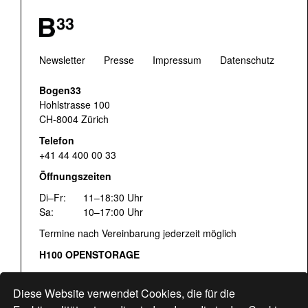
Newsletter
Presse
Impressum
Datenschutz
Bogen33
Hohlstrasse 100
CH-8004 Zürich
Telefon
+41 44 400 00 33
Öffnungszeiten
Di–Fr:
11–18:30 Uhr
Sa:
10–17:00 Uhr
Termine nach Vereinbarung jederzeit möglich
H100 OPENSTORAGE
Fr:
16:00–18:30 Uhr
Sa:
12:00–17:00 Uhr
Diese Website verwendet Cookies, die für die
Hohlstrasse 122