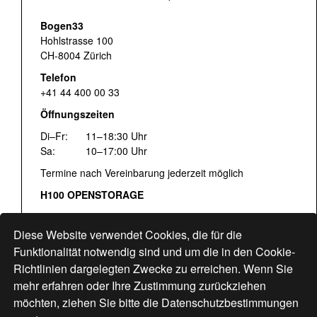
Bogen33
Hohlstrasse 100
CH-8004 Zürich
Telefon
+41 44 400 00 33
Öffnungszeiten
Di–Fr:
11–18:30 Uhr
Sa:
10–17:00 Uhr
Termine nach Vereinbarung jederzeit möglich
H100 OPENSTORAGE
Fr:
16:00–18:30 Uhr
Sa:
12:00–17:00 Uhr
Diese Website verwendet Cookies, die für die
Hohlstrasse 122
Funktionalität notwendig sind und um die in den Cookie-
Richtlinien dargelegten Zwecke zu erreichen. Wenn Sie
www.bogen33.ch
mehr erfahren oder Ihre Zustimmung zurückziehen
möchten, ziehen Sie bitte die
Datenschutzbestimmungen