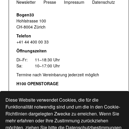
Newsletter
Presse
Impressum
Datenschutz
Bogen33
Hohlstrasse 100
CH-8004 Zürich
Telefon
+41 44 400 00 33
Öffnungszeiten
Di–Fr:
11–18:30 Uhr
Sa:
10–17:00 Uhr
Termine nach Vereinbarung jederzeit möglich
H100 OPENSTORAGE
Fr:
16:00–18:30 Uhr
Sa:
12:00–17:00 Uhr
Diese Website verwendet Cookies, die für die
Hohlstrasse 122
Funktionalität notwendig sind und um die in den Cookie-
Richtlinien dargelegten Zwecke zu erreichen. Wenn Sie
www.bogen33.ch
mehr erfahren oder Ihre Zustimmung zurückziehen
möchten, ziehen Sie bitte die
Datenschutzbestimmungen