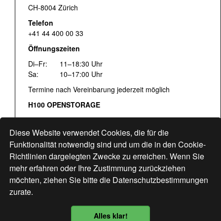
CH-8004 Zürich
Telefon
+41 44 400 00 33
Öffnungszeiten
Di–Fr:
11–18:30 Uhr
Sa:
10–17:00 Uhr
Termine nach Vereinbarung jederzeit möglich
H100 OPENSTORAGE
Fr:
16:00–18:30 Uhr
Sa:
12:00–17:00 Uhr
Diese Website verwendet Cookies, die für die
Hohlstrasse 122
Funktionalität notwendig sind und um die in den Cookie-
Richtlinien dargelegten Zwecke zu erreichen. Wenn Sie
www.bogen33.ch
mehr erfahren oder Ihre Zustimmung zurückziehen
möchten, ziehen Sie bitte die
Datenschutzbestimmungen
zurate.
Finde uns
hier
Alles klar!