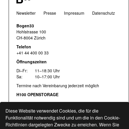
Newsletter
Presse
Impressum
Datenschutz
Bogen33
Hohlstrasse 100
CH-8004 Zürich
Telefon
+41 44 400 00 33
Öffnungszeiten
Di–Fr:
11–18:30 Uhr
Sa:
10–17:00 Uhr
Termine nach Vereinbarung jederzeit möglich
H100 OPENSTORAGE
Fr:
16:00–18:30 Uhr
Sa:
12:00–17:00 Uhr
Diese Website verwendet Cookies, die für die
Hohlstrasse 122
Funktionalität notwendig sind und um die in den Cookie-
Richtlinien dargelegten Zwecke zu erreichen. Wenn Sie
www.bogen33.ch