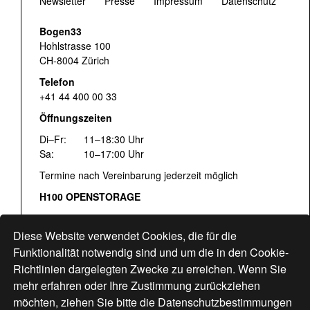
Newsletter
Presse
Impressum
Datenschutz
Bogen33
Hohlstrasse 100
CH-8004 Zürich
Telefon
+41 44 400 00 33
Öffnungszeiten
Di–Fr:
11–18:30 Uhr
Sa:
10–17:00 Uhr
Termine nach Vereinbarung jederzeit möglich
H100 OPENSTORAGE
Fr:
16:00–18:30 Uhr
Sa:
12:00–17:00 Uhr
Diese Website verwendet Cookies, die für die
Hohlstrasse 122
Funktionalität notwendig sind und um die in den Cookie-
Richtlinien dargelegten Zwecke zu erreichen. Wenn Sie
www.bogen33.ch
mehr erfahren oder Ihre Zustimmung zurückziehen
möchten, ziehen Sie bitte die
Datenschutzbestimmungen