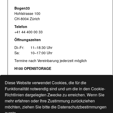
Bogen33
Hohlstrasse 100
CH-8004 Zürich
Telefon
+41 44 400 00 33
Öffnungszeiten
Di–Fr:
11–18:30 Uhr
Sa:
10–17:00 Uhr
Termine nach Vereinbarung jederzeit möglich
H100 OPENSTORAGE
Fr:
16:00–18:30 Uhr
Sa:
12:00–17:00 Uhr
Diese Website verwendet Cookies, die für die
Hohlstrasse 122
Funktionalität notwendig sind und um die in den Cookie-
Richtlinien dargelegten Zwecke zu erreichen. Wenn Sie
www.bogen33.ch
mehr erfahren oder Ihre Zustimmung zurückziehen
möchten, ziehen Sie bitte die
Datenschutzbestimmungen
zurate.