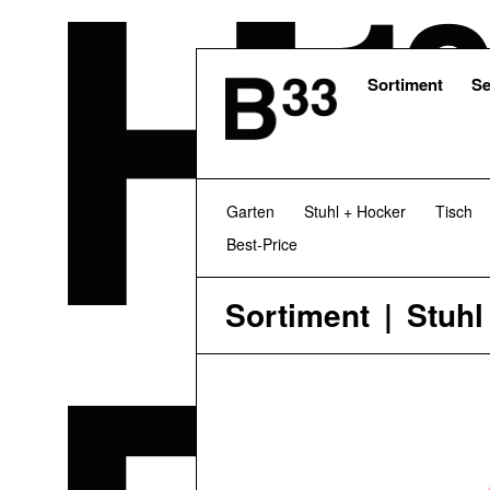
Skip
to
main
content
Sortiment
Se
Garten
Stuhl + Hocker
Tisch
Best-Price
Sortiment
Stuhl