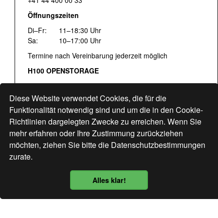
+41 44 400 00 33
Öffnungszeiten
Di–Fr:
11–18:30 Uhr
Sa:
10–17:00 Uhr
Termine nach Vereinbarung jederzeit möglich
H100 OPENSTORAGE
Fr:
16:00–18:30 Uhr
Sa:
12:00–17:00 Uhr
Diese Website verwendet Cookies, die für die
Hohlstrasse 122
Funktionalität notwendig sind und um die in den Cookie-
Richtlinien dargelegten Zwecke zu erreichen. Wenn Sie
www.bogen33.ch
mehr erfahren oder Ihre Zustimmung zurückziehen
möchten, ziehen Sie bitte die
Datenschutzbestimmungen
zurate.
Finde uns
hier
Alles klar!
Datenschutzbestimmung