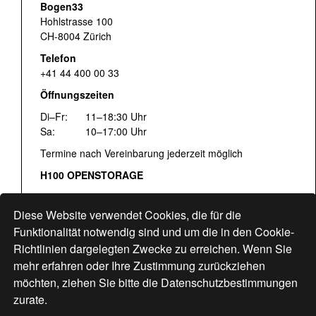
Bogen33
Hohlstrasse 100
CH-8004 Zürich
Telefon
+41 44 400 00 33
Öffnungszeiten
Di–Fr:
11–18:30 Uhr
Sa:
10–17:00 Uhr
Termine nach Vereinbarung jederzeit möglich
H100 OPENSTORAGE
Fr:
16:00–18:30 Uhr
Sa:
12:00–17:00 Uhr
Diese Website verwendet Cookies, die für die
Hohlstrasse 122
Funktionalität notwendig sind und um die in den Cookie-
Richtlinien dargelegten Zwecke zu erreichen. Wenn Sie
www.bogen33.ch
mehr erfahren oder Ihre Zustimmung zurückziehen
möchten, ziehen Sie bitte die
Datenschutzbestimmungen
zurate.
Finde uns