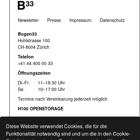
Newsletter
Presse
Impressum
Datenschutz
Bogen33
Hohlstrasse 100
CH-8004 Zürich
Telefon
+41 44 400 00 33
Öffnungszeiten
Di–Fr:
11–18:30 Uhr
Sa:
10–17:00 Uhr
Termine nach Vereinbarung jederzeit möglich
H100 OPENSTORAGE
Fr:
16:00–18:30 Uhr
Sa:
12:00–17:00 Uhr
Diese Website verwendet Cookies, die für die
Hohlstrasse 122
Funktionalität notwendig sind und um die in den Cookie-