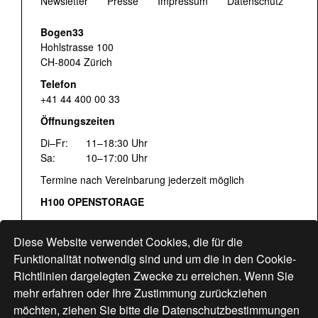
Newsletter
Presse
Impressum
Datenschutz
Bogen33
Hohlstrasse 100
CH-8004 Zürich
Telefon
+41 44 400 00 33
Öffnungszeiten
Di–Fr:
11–18:30 Uhr
Sa:
10–17:00 Uhr
Termine nach Vereinbarung jederzeit möglich
H100 OPENSTORAGE
Fr:
16:00–18:30 Uhr
Sa:
12:00–17:00 Uhr
Diese Website verwendet Cookies, die für die
Hohlstrasse 122
Funktionalität notwendig sind und um die in den Cookie-
Richtlinien dargelegten Zwecke zu erreichen. Wenn Sie
www.bogen33.ch
mehr erfahren oder Ihre Zustimmung zurückziehen
möchten, ziehen Sie bitte die
Datenschutzbestimmungen