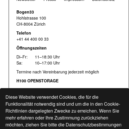
Bogen33
Hohlstrasse 100
CH-8004 Zürich
Telefon
+41 44 400 00 33
Öffnungszeiten
Di–Fr:
11–18:30 Uhr
Sa:
10–17:00 Uhr
Termine nach Vereinbarung jederzeit möglich
H100 OPENSTORAGE
Fr:
16:00–18:30 Uhr
Sa:
12:00–17:00 Uhr
Diese Website verwendet Cookies, die für die
Hohlstrasse 122
Funktionalität notwendig sind und um die in den Cookie-
Richtlinien dargelegten Zwecke zu erreichen. Wenn Sie
www.bogen33.ch
mehr erfahren oder Ihre Zustimmung zurückziehen
möchten, ziehen Sie bitte die
Datenschutzbestimmungen