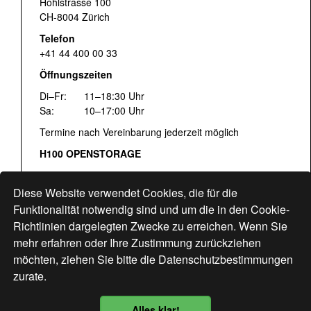
Hohlstrasse 100
CH-8004 Zürich
Telefon
+41 44 400 00 33
Öffnungszeiten
Di–Fr:
11–18:30 Uhr
Sa:
10–17:00 Uhr
Termine nach Vereinbarung jederzeit möglich
H100 OPENSTORAGE
Fr:
16:00–18:30 Uhr
Sa:
12:00–17:00 Uhr
Diese Website verwendet Cookies, die für die
Hohlstrasse 122
Funktionalität notwendig sind und um die in den Cookie-
Richtlinien dargelegten Zwecke zu erreichen. Wenn Sie
www.bogen33.ch
mehr erfahren oder Ihre Zustimmung zurückziehen
möchten, ziehen Sie bitte die
Datenschutzbestimmungen
zurate.
Finde uns
hier
Alles klar!