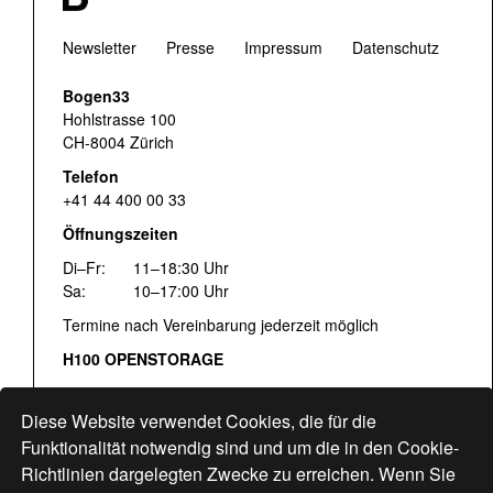
Newsletter
Presse
Impressum
Datenschutz
Bogen33
Hohlstrasse 100
CH-8004 Zürich
Telefon
+41 44 400 00 33
Öffnungszeiten
Di–Fr:
11–18:30 Uhr
Sa:
10–17:00 Uhr
Termine nach Vereinbarung jederzeit möglich
H100 OPENSTORAGE
Fr:
16:00–18:30 Uhr
Sa:
12:00–17:00 Uhr
Diese Website verwendet Cookies, die für die
Hohlstrasse 122
Funktionalität notwendig sind und um die in den Cookie-
Richtlinien dargelegten Zwecke zu erreichen. Wenn Sie
www.bogen33.ch