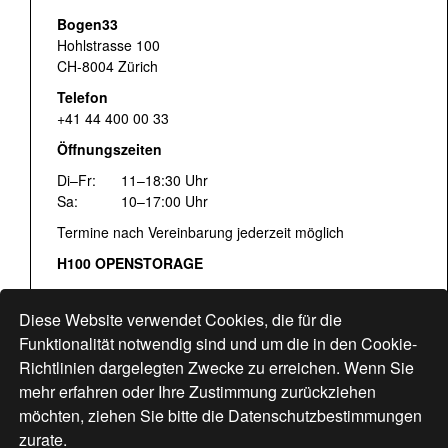
Bogen33
Hohlstrasse 100
CH-8004 Zürich
Telefon
+41 44 400 00 33
Öffnungszeiten
Di–Fr:
11–18:30 Uhr
Sa:
10–17:00 Uhr
Termine nach Vereinbarung jederzeit möglich
H100 OPENSTORAGE
Fr:
16:00–18:30 Uhr
Sa:
12:00–17:00 Uhr
Diese Website verwendet Cookies, die für die
Hohlstrasse 122
Funktionalität notwendig sind und um die in den Cookie-
Richtlinien dargelegten Zwecke zu erreichen. Wenn Sie
www.bogen33.ch
mehr erfahren oder Ihre Zustimmung zurückziehen
möchten, ziehen Sie bitte die
Datenschutzbestimmungen
zurate.