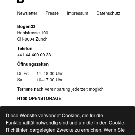
Newsletter
Presse
Impressum
Datenschutz
Bogen33
Hohlstrasse 100
CH-8004 Zürich
Telefon
+41 44 400 00 33
Öffnungszeiten
Di–Fr:
11–18:30 Uhr
Sa:
10–17:00 Uhr
Termine nach Vereinbarung jederzeit möglich
H100 OPENSTORAGE
Fr:
16:00–18:30 Uhr
Sa:
12:00–17:00 Uhr
Diese Website verwendet Cookies, die für die
Hohlstrasse 122
Funktionalität notwendig sind und um die in den Cookie-
Richtlinien dargelegten Zwecke zu erreichen. Wenn Sie
www.bogen33.ch