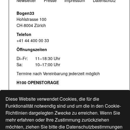
Newsletter
Presse
Impressum
Datenschutz
Bogen33
Hohlstrasse 100
CH-8004 Zürich
Telefon
+41 44 400 00 33
Öffnungszeiten
Di–Fr:
11–18:30 Uhr
Sa:
10–17:00 Uhr
Termine nach Vereinbarung jederzeit möglich
H100 OPENSTORAGE
Fr:
16:00–18:30 Uhr
Sa:
12:00–17:00 Uhr
Diese Website verwendet Cookies, die für die
Hohlstrasse 122
Funktionalität notwendig sind und um die in den Cookie-
Richtlinien dargelegten Zwecke zu erreichen. Wenn Sie
www.bogen33.ch
mehr erfahren oder Ihre Zustimmung zurückziehen
möchten, ziehen Sie bitte die
Datenschutzbestimmungen